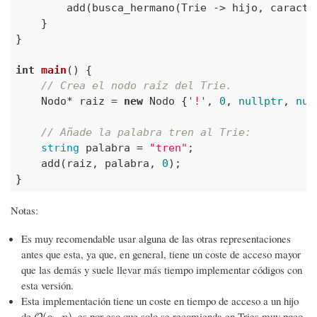
        add(busca_hermano(Trie -> hijo, caracte
    }

}

int
main
()
{

// Crea el nodo raíz del Trie.
    Nodo* raiz = 
new
 Nodo {
'!'
, 
0
, 
nullptr
, 
nul
// Añade la palabra tren al Trie:
string
 palabra = 
"tren"
;

    add(raiz, palabra, 
0
);

}
Notas:
Es muy recomendable usar alguna de las otras representaciones
antes que esta, ya que, en general, tiene un coste de acceso mayor
que las demás y suele llevar más tiempo implementar códigos con
esta versión.
Esta implementación tiene un coste en tiempo de acceso a un hijo
de
, es por eso que solo se recomienda en Tries muy poco