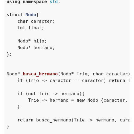
using
namespace
std
;

struct
Nodo
{
char
 caracter;

int
 final;

    Nodo* hijo;

    Nodo* hermano;

};

Nodo* 
busca_hermano
(Nodo* Trie, 
char
 caracter)
{

if
 (Trie -> caracter == caracter) 
return
 Tr
if
 (
not
 Trie -> hermano){

        Trie -> hermano = 
new
 Nodo {caracter, 
0
    }

return
 busca_hermano(Trie -> hermano, caract
}
