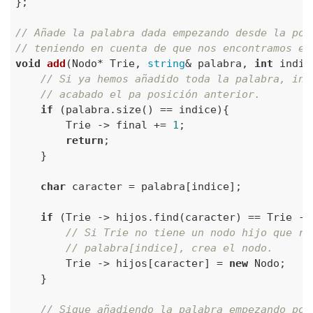
};

// Añade la palabra dada empezando desde la pos
// teniendo en cuenta de que nos encontramos en
void
add
(Nodo* Trie, 
string
& palabra, 
int
 indic
// Si ya hemos añadido toda la palabra, ind
// acabado el pa posición anterior.
if
 (palabra.size() == indice){

        Trie -> final += 
1
;

return
;

    }

char
 caracter = palabra[indice];

if
 (Trie -> hijos.find(caracter) == Trie -> 
// Si Trie no tiene un nodo hijo que re
// palabra[indice], crea el nodo.
        Trie -> hijos[caracter] = 
new
 Nodo; 

    }

// Sigue añadiendo la palabra empezando por