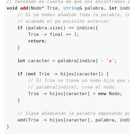
// teniendo en cuenta de que nos encontramos en
void
add
(Nodo* Trie, 
string
& palabra, 
int
 indic
// Si ya hemos añadido toda la palabra, ind
// acabado el pa posición anterior.
if
 (palabra.size() == indice){

        Trie -> final += 
1
;

return
;

    }

int
 caracter = palabra[indice] - 
'a'
;

if
 (
not
 Trie -> hijos[caracter]) {

// Si Trie no tiene un nodo hijo que re
// palabra[indice], crea el nodo.
        Trie -> hijos[caracter] = 
new
 Nodo; 

    }

// Sigue añadiendo la palabra empezando por
    add(Trie -> hijos[caracter], palabra, indic
}
