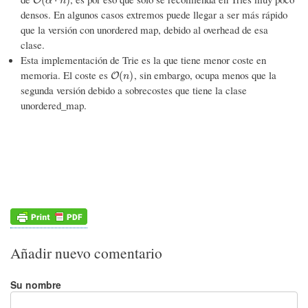
O
(
α
⋅
n
)
(
⋅
)
O
α
n
densos. En algunos casos extremos puede llegar a ser más rápido
que la versión con unordered map, debido al overhead de esa
clase.
Esta implementación de Trie es la que tiene menor coste en
memoria. El coste es
, sin embargo, ocupa menos que la
O
(
n
)
(
)
O
n
segunda versión debido a sobrecostes que tiene la clase
unordered_map.
Añadir nuevo comentario
Su nombre