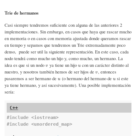
Trie de hermanos
Casi siempre tendremos suficiente con alguna de las anteriores 2
implementaciones. Sin embargo, en casos que haya que rascar mucho
en memoria o en casos con memoria ajustada donde queramos rascar
en tiempo y sepamos que tendremos un Trie extremadamente poco
denso, puede ser util la siguiente representación. En este caso, cada
nodo tendrá como mucho un hijo y, como mucho, un hermano. La
idea es que si un nodo
ya tiene un hijo
con un carácter distinto al
v
u
v
u
nuestro, y nosotros también hemos de ser hijos de
, entonces
v
v
pasaremos a ser hermano de
(o hermano del hermano de
si este
u
u
u
u
ya tiene hermano, y así sucesivamente). Una posible implementación
sería:
#
include
<iostream>
#
include
<unordered_map>