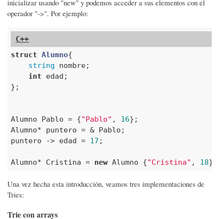
inicializar usando "new" y podemos acceder a sus elementos con el
operador "->". Por ejemplo:
struct
Alumno
{
string
 nombre;

int
 edad;

};

Alumno Pablo = {
"Pablo"
, 
16
};

Alumno* puntero = & Pablo;

puntero -> edad = 
17
;

Alumno* Cristina = 
new
 Alumno {
"Cristina"
, 
18
};
Una vez hecha esta introducción, veamos tres implementaciones de
Tries:
Trie con arrays