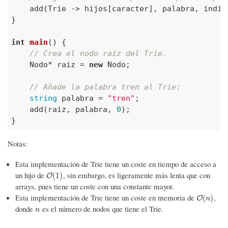
    add(Trie -> hijos[caracter], palabra, indic
}

int
main
()
{

// Crea el nodo raíz del Trie.
    Nodo* raiz = 
new
 Nodo;

// Añade la palabra tren al Trie:
string
 palabra = 
"tren"
;

    add(raiz, palabra, 
0
);

}
Notas:
Esta implementación de Trie tiene un coste en tiempo de acceso a
un hijo de
, sin embargo, es ligeramente más lenta que con
O
(
1
)
(
1
)
O
arrays, pues tiene un coste con una constante mayor.
Esta implementación de Trie tiene un coste en memoria de
,
O
(
n
)
(
)
O
n
donde
es el número de nodos que tiene el Trie.
n
n