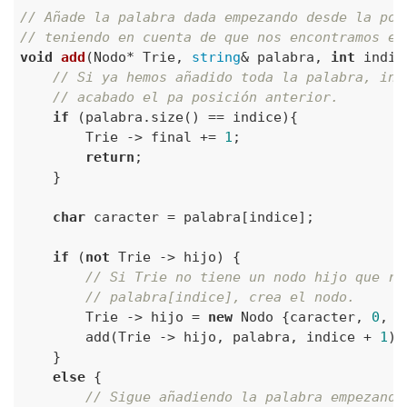
// Añade la palabra dada empezando desde la pos
// teniendo en cuenta de que nos encontramos en
void
add
(Nodo* Trie, 
string
& palabra, 
int
 indic
// Si ya hemos añadido toda la palabra, ind
// acabado el pa posición anterior.
if
 (palabra.size() == indice){

        Trie -> final += 
1
;

return
;

    }

char
 caracter = palabra[indice];

if
 (
not
 Trie -> hijo) {

// Si Trie no tiene un nodo hijo que re
// palabra[indice], crea el nodo.
        Trie -> hijo = 
new
 Nodo {caracter, 
0
, 
n
        add(Trie -> hijo, palabra, indice + 
1
);

    }

else
 {

// Sigue añadiendo la palabra empezando