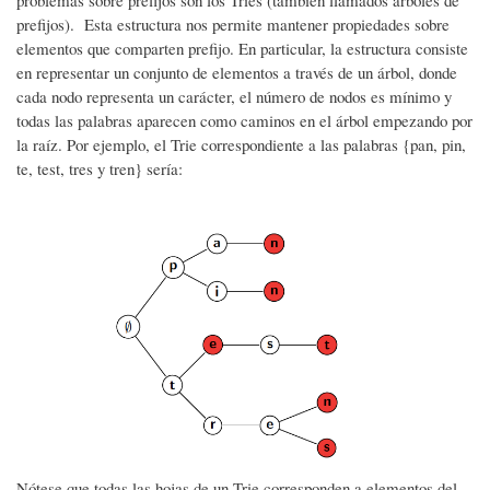
problemas sobre prefijos son los Tries (también llamados árboles de
navegación
prefijos). Esta estructura nos permite mantener propiedades sobre
elementos que comparten prefijo. En particular, la estructura consiste
en representar un conjunto de elementos a través de un árbol, donde
cada nodo representa un carácter, el número de nodos es mínimo y
todas las palabras aparecen como caminos en el árbol empezando por
la raíz. Por ejemplo, el Trie correspondiente a las palabras {pan, pin,
te, test, tres y tren} sería:
Nótese que todas las hojas de un Trie corresponden a elementos del