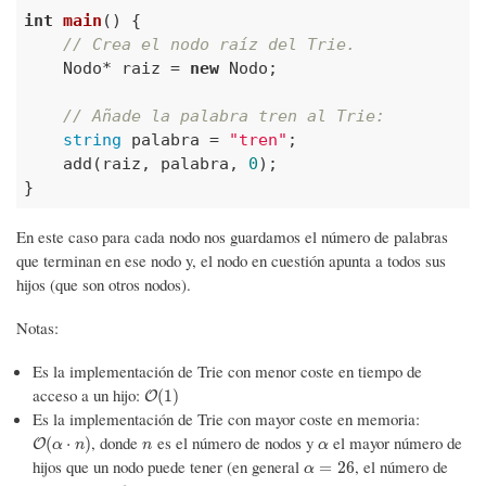
int
main
()
{

// Crea el nodo raíz del Trie.
    Nodo* raiz = 
new
 Nodo;

// Añade la palabra tren al Trie:
string
 palabra = 
"tren"
;

    add(raiz, palabra, 
0
);

}
En este caso para cada nodo nos guardamos el número de palabras
que terminan en ese nodo y, el nodo en cuestión apunta a todos sus
hijos (que son otros nodos).
Notas:
Es la implementación de Trie con menor coste en tiempo de
acceso a un hijo:
O
(
1
)
(
1
)
O
Es la implementación de Trie con mayor coste en memoria:
, donde
es el número de nodos y
el mayor número de
O
(
α
⋅
n
)
n
α
(
⋅
)
O
α
n
n
α
hijos que un nodo puede tener (en general
, el número de
α
=
26
=
26
α