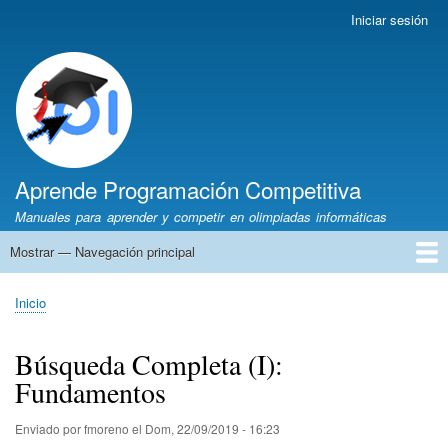
Pasar
Iniciar sesión
Menú
al
de
contenido
cuenta
principal
de
usuario
Aprende Programación Competitiva
Manuales para aprender y competir en olimpiadas informáticas
Mostrar — Navegación principal
Navegación
principal
Inicio
Python
C++
Algoritmia
Olimpiadas
Autores
Recomendaciones
Inicio
Sobrescribir
enlaces
Búsqueda Completa (I):
de
Fundamentos
ayuda
a
la
Enviado por
fmoreno
el
Dom, 22/09/2019 - 16:23