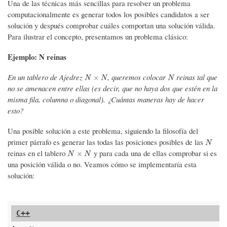
navegación
Una de las técnicas más sencillas para resolver un problema
computacionalmente es generar todos los posibles candidatos a ser
solución y después comprobar cuáles comportan una solución válida.
Para ilustrar el concepto, presentamos un problema clásico:
Ejemplo: N reinas
En un tablero de Ajedrez
, queremos colocar
reinas tal que
N
×
N
N
×
N
N
N
no se amenacen entre ellas (es decir, que no haya dos que estén en la
misma fila, columna o diagonal). ¿Cuántas maneras hay de hacer
esto?
Una posible solución a este problema, siguiendo la filosofía del
primer párrafo es generar las todas las posiciones posibles de las
N
N
reinas en el tablero
y para cada una de ellas comprobar si es
N
×
N
×
N
N
una posición válida o no. Veamos cómo se implementaría esta
solución: