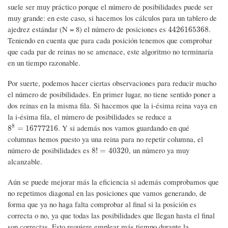
suele ser muy práctico porque el número de posibilidades puede ser
muy grande: en este caso, si hacemos los cálculos para un tablero de
ajedrez estándar (N = 8) el número de posiciones es
.
4426165368
4426165368
Teniendo en cuenta que para cada posición tenemos que comprobar
que cada par de reinas no se amenace, este algoritmo no terminaría
en un tiempo razonable.
Por suerte, podemos hacer ciertas observaciones para reducir mucho
el número de posibilidades. En primer lugar, no tiene sentido poner a
dos reinas en la misma fila. Si hacemos que la i-ésima reina vaya en
la i-ésima fila, el número de posibilidades se reduce a
8
. Y si además nos vamos guardando en qué
8
8
=
16777216
8
=
16777216
columnas hemos puesto ya una reina para no repetir columna, el
número de posibilidades es
, un número ya muy
8
!
=
40320
8
!
=
40320
alcanzable.
Aún se puede mejorar más la eficiencia si además comprobamos que
no repetimos diagonal en las posiciones que vamos generando, de
forma que ya no haga falta comprobar al final si la posición es
correcta o no, ya que todas las posibilidades que llegan hasta el final
son correctas. Esto requiere emplear más tiempo durante la