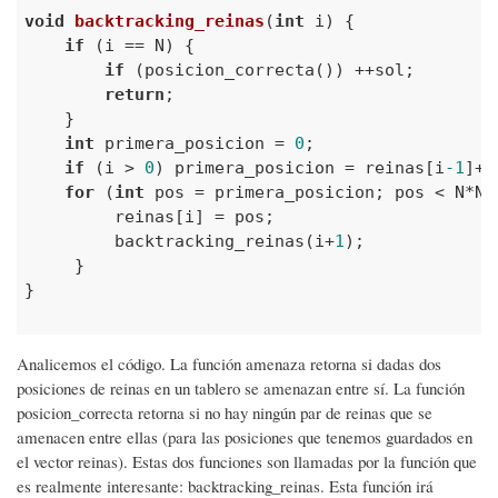
void
backtracking_reinas
(
int
 i)
{

if
 (i == N) {

if
 (posicion_correcta()) ++sol;   

return
;   

    }

int
 primera_posicion = 
0
;

if
 (i > 
0
) primera_posicion = reinas[i
-1
]+
1
for
 (
int
 pos = primera_posicion; pos < N*N; 
         reinas[i] = pos;

         backtracking_reinas(i+
1
);

     }

}

Analicemos el código. La función
amenaza
retorna si dadas dos
posiciones
de reinas en un tablero se amenazan entre sí. La función
posicion_correcta
retorna si no hay ningún par de reinas que se
amenacen entre ellas (para las posiciones que tenemos guardados en
el vector reinas). Estas dos funciones son llamadas por la función que
es realmente interesante:
backtracking
_reinas. Esta función irá