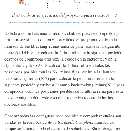
Ilustración de la ejecución del programa para el caso N = 3.
Figura de la reina proveniente de:
https://commons.wikimedia.org/wiki/File:Chess_qdt45.svg
, por Colin M. L. Burnett. Licenciada bajo CC-BY-SA.
Debido a
cómo funciona la recursividad,
después de comprobar por
primera vez si las posiciones son váidas, el programa vuelve a la
llamada de backtracking_reinas anterior para realizar la siguiente
iteración del bucle y colocar la última reina en la siguiente posición:
después de comprobar otra vez, la coloca en la siguiente, y en la
siguiente… y después de colocar la última reina en todas las
posiciones posibles con las N-1 reinas fijas, vuelve a la llamada
backtracking_reinas(N-2) para colocar la penúltima reina en la
siguiente posición y vuelve a llamar a backtracking_reinas(N-1) para
comprobar todas las posiciones posibles de la última reina para esta
nueva configuración. Este esquema recursivo recorre todas las
opciones posibles.
Generar todas las configuraciones posibles y comprobar cuáles son
válidas es la idea básica de la
Búsqueda Completa
, llamada así
porque se busca en todo el espacio de soluciones. Sin embargo, no