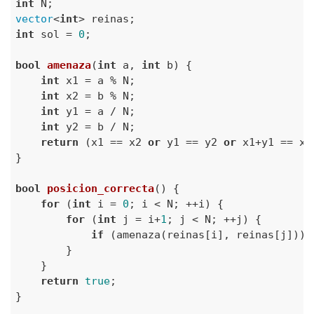
int
vector
<
int
int
 sol = 
0
;

bool
amenaza
(
int
 a, 
int
 b)
{

int
 x1 = a % N;

int
 x2 = b % N;

int
 y1 = a / N;

int
 y2 = b / N;

return
 (x1 == x2 
or
 y1 == y2 
or
 x1+y1 == x2
}

bool
posicion_correcta
()
{

for
 (
int
 i = 
0
; i < N; ++i) {

for
 (
int
 j = i+
1
; j < N; ++j) {

if
 (amenaza(reinas[i], reinas[j])) 
        }

    }

return
true
;

}
