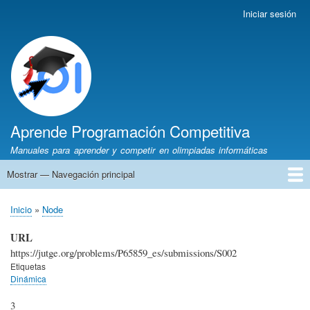
Pasar
Iniciar sesión
Menú
al
de
contenido
cuenta
principal
de
usuario
Aprende Programación Competitiva
Manuales para aprender y competir en olimpiadas informáticas
Mostrar — Navegación principal
Navegación
principal
Inicio
Python
C++
Algoritmia
Olimpiadas
Autores
Recomendaciones
Inicio
Node
Sobrescribir
enlaces
URL
de
https://jutge.org/problems/P65859_es/submissions/S002
ayuda
Etiquetas
Dinámica
a
la
3