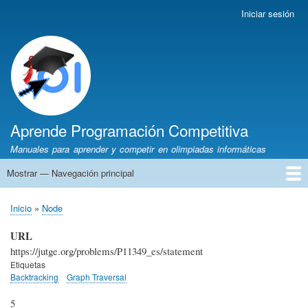
Pasar
Iniciar sesión
Menú
al
de
contenido
cuenta
principal
de
usuario
Aprende Programación Competitiva
Manuales para aprender y competir en olimpiadas informáticas
Mostrar — Navegación principal
Navegación
principal
Inicio
Python
C++
Algoritmia
Olimpiadas
Autores
Recomendaciones
Inicio
Node
Sobrescribir
enlaces
URL
de
https://jutge.org/problems/P11349_es/statement
ayuda
Etiquetas
Backtracking
Graph Traversal
a
la
5