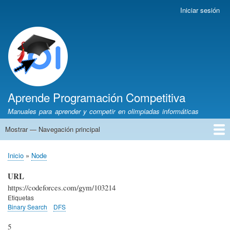
Pasar
Iniciar sesión
Menú
al
de
contenido
cuenta
principal
de
usuario
Aprende Programación Competitiva
Manuales para aprender y competir en olimpiadas informáticas
Mostrar — Navegación principal
Navegación
principal
Inicio
Python
C++
Algoritmia
Olimpiadas
Autores
Recomendaciones
Inicio
Node
Sobrescribir
enlaces
URL
de
https://codeforces.com/gym/103214
ayuda
Etiquetas
Binary Search
DFS
a
la
5