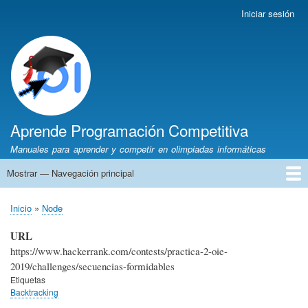
Pasar
Iniciar sesión
Menú
al
de
contenido
cuenta
principal
de
usuario
Aprende Programación Competitiva
Manuales para aprender y competir en olimpiadas informáticas
Mostrar — Navegación principal
Navegación
principal
Inicio
Python
C++
Algoritmia
Olimpiadas
Autores
Recomendaciones
Inicio
Node
Sobrescribir
enlaces
URL
de
https://www.hackerrank.com/contests/practica-2-oie-
ayuda
2019/challenges/secuencias-formidables
a
Etiquetas
Backtracking
la