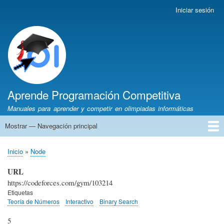
Pasar
Iniciar sesión
Menú
al
de
contenido
cuenta
principal
de
usuario
Aprende Programación Competitiva
Manuales para aprender y competir en olimpiadas informáticas
Mostrar — Navegación principal
Navegación
principal
Inicio
Python
C++
Algoritmia
Olimpiadas
Autores
Recomendaciones
Inicio
Node
Sobrescribir
enlaces
URL
de
https://codeforces.com/gym/103214
ayuda
Etiquetas
Teoría de Números
Interactivo
Binary Search
a
la
5