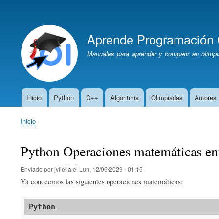
Menú
de
Aprende Programación 
cuenta
de
Manuales para aprender y competir en olimpi
usuario
Inicio
Python
C++
Algoritmia
Olimpiadas
Autores
Navegación
principal
Inicio
Sobrescribir
enlaces
Python Operaciones matemáticas en
de
ayuda
Enviado por
jvilella
el
Lun, 12/06/2023 - 01:15
a
Ya conocemos las siguientes operaciones matemáticas:
la
navegación