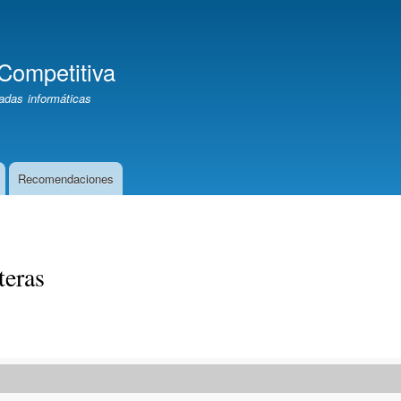
Pasar
al
contenido
Competitiva
principal
adas informáticas
Recomendaciones
teras