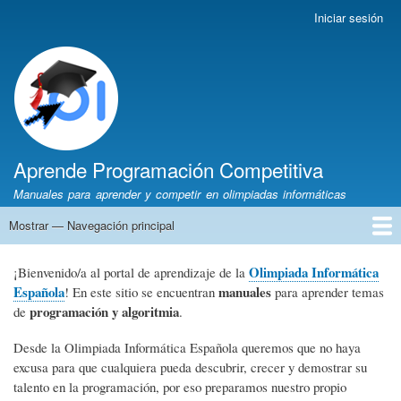
Pasar
Iniciar sesión
Menú
al
de
contenido
cuenta
principal
de
usuario
Aprende Programación Competitiva
Manuales para aprender y competir en olimpiadas informáticas
Mostrar — Navegación principal
Navegación
principal
Inicio
Python
C++
Algoritmia
Olimpiadas
Autores
Recomendaciones
Olimpiada Informática
¡Bienvenido/a al portal de aprendizaje de la
Española
manuales
! En este sitio se encuentran
para aprender temas
programación y algoritmia
de
.
Desde la Olimpiada Informática Española queremos que no haya
excusa para que cualquiera pueda descubrir, crecer y demostrar su
talento en la programación, por eso preparamos nuestro propio