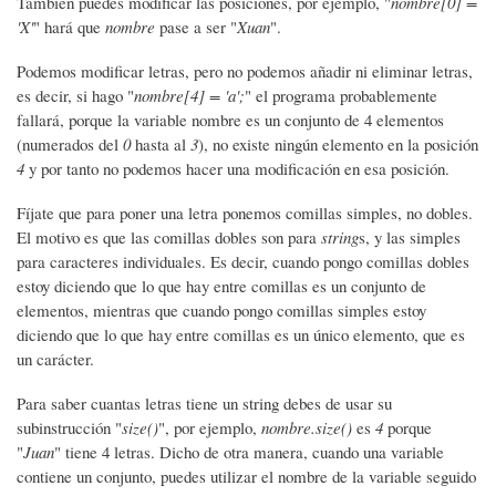
También puedes modificar las posiciones, por ejemplo, "
nombre[0] =
'X'
" hará que
nombre
pase a ser "
Xuan
".
Podemos modificar letras, pero no podemos añadir ni eliminar letras,
es decir, si hago "
nombre[4] = 'a';
" el programa probablemente
fallará, porque la variable nombre es un conjunto de 4 elementos
(numerados del
0
hasta al
3
), no existe ningún elemento en la posición
4
y por tanto no podemos hacer una modificación en esa posición.
Fíjate que para poner una letra ponemos comillas simples, no dobles.
El motivo es que las comillas dobles son para
string
s, y las simples
para caracteres individuales. Es decir, cuando pongo comillas dobles
estoy diciendo que lo que hay entre comillas es un conjunto de
elementos, mientras que cuando pongo comillas simples estoy
diciendo que lo que hay entre comillas es un único elemento, que es
un carácter.
Para saber cuantas letras tiene un string debes de usar su
subinstrucción "
size()
", por ejemplo,
nombre.size()
es
4
porque
"
Juan
" tiene 4 letras. Dicho de otra manera, cuando una variable
contiene un conjunto, puedes utilizar el nombre de la variable seguido