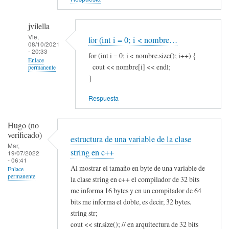
jvilella
Vie,
for (int i = 0; i < nombre…
08/10/2021
- 20:33
for (int i = 0; i < nombre.size(); i++) {
Enlace
cout << nombre[i] << endl;
permanente
}
En
respuesta
Respuesta
a
Y
Hugo (no
por
verificado)
estructura de una variable de la clase
ejemplo
Mar,
string en c++
19/07/2022
si
- 06:41
Al mostrar el tamaño en byte de una variable de
quiero…
Enlace
permanente
la clase string en c++ el compilador de 32 bits
por
me informa 16 bytes y en un compilador de 64
Vicente
bits me informa el doble, es decir, 32 bytes.
(no
string str;
verificado)
cout << str.size(); // en arquitectura de 32 bits