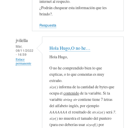
internet al respecto.
¿Podrán chequear esta información que les
brindo?.
Respuesta
jvilella
Mar,
Hola Hugo,O no he…
08/11/2022
- 16:59
Hola Hugo,
Enlace
permanente
O no he comprendido bien lo que
En
explicas, o lo que comentas es muy
respuesta
extraño.
a
size()
informa de la cantidad de bytes que
ocupa el
contenido
de la variable. Si la
estructura
variable
string str
contiene tiene 7 letras
de
del alfabeto inglés, por ejemplo
una
AAAAAAA
el resultado de
str.size()
será
7
.
variable
size()
no muestra el tamaño del puntero
de
(para eso deberías usar
sizeof()
por
la