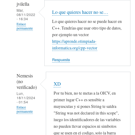
a
jvilella
No
Mar,
Lo que quieres hacer no se…
me
08/11/2022
- 16:34
Lo que quieres hacer no se puede hacer en
sirvio
Enlace
C++. Tendrías que usar otro tipo de datos,
por
permanente
por ejemplo un vector
Pandavro
En
https://aprende.olimpiada-
(no
respuesta
informatica.org/cpp-vector
verificado)
a
No
Respuesta
me
sirvio
Nemesis
(no
por
XD
verificado)
Pandavro
Por tu bien, no te metas a la OICV, en
Lun,
(no
18/11/2024
primer lugar C++ es sensible a
- 01:54
verificado)
mayusculas y si pones String te saldra
Enlace
permanente
"String was not declared in this scope",
luego los identificadores de las variables
En
no pueden llevar espacios ni simbolos
respuesta
que se usen en el codigo, solo la barra