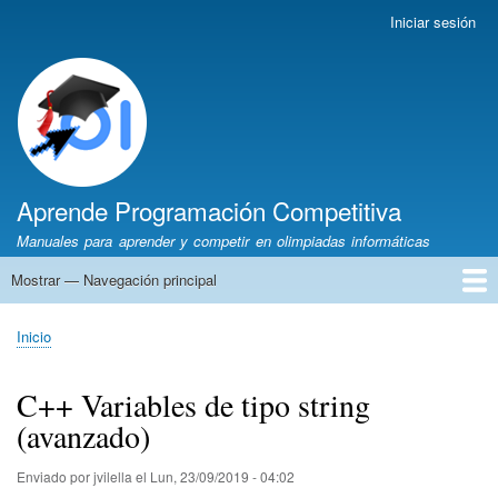
Pasar
Iniciar sesión
Menú
al
de
contenido
cuenta
principal
de
usuario
Aprende Programación Competitiva
Manuales para aprender y competir en olimpiadas informáticas
Mostrar — Navegación principal
Navegación
principal
Inicio
Python
C++
Algoritmia
Olimpiadas
Autores
Recomendaciones
Inicio
Sobrescribir
enlaces
C++ Variables de tipo string
de
(avanzado)
ayuda
a
la
Enviado por
jvilella
el
Lun, 23/09/2019 - 04:02