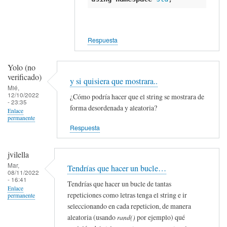
string
nombre,
categoria;
Respuesta
por
Wally
Yolo (no
(no
verificado)
y si quisiera que mostrara..
verificado)
Mié,
12/10/2022
¿Cómo podría hacer que el string se mostrara de
- 23:35
forma desordenada y aleatoria?
Enlace
permanente
Respuesta
jvilella
Mar,
Tendrías que hacer un bucle…
08/11/2022
- 16:41
Tendrías que hacer un bucle de tantas
Enlace
repeticiones como letras tenga el string e ir
permanente
seleccionando en cada repeticion, de manera
aleatoria (usando
rand()
por ejemplo) qué