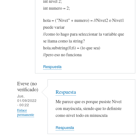
int nivel 2;
int numero = 2;
hola = ("Nivel" + numero) = //Nivel2 o Nivel1
puede variar
//como lo hago para seleccionar la variable que
se llama como la string?
hola.substring(0,6) = (lo que sea)
//pero eso no funciona
Respuesta
Eveve (no
verificado)
Respuesta
Jue,
01/09/2022
Me parece que es porque pusiste Nivel
- 00:22
con mayúscula, siendo que lo definiste
Enlace
como nivel todo en minuscula
permanente
En
Respuesta
respuesta