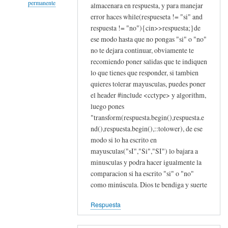
permanente
almacenara en respuesta, y para manejar
error haces while(respueseta != "si" and
En
respuesta != "no"){cin>>respuesta;}de
respuesta
ese modo hasta que no pongas "si" o "no"
a
no te dejara continuar, obviamente te
C++
recomiendo poner salidas que te indiquen
de
lo que tienes que responder, si tambien
repl.it
quieres tolerar mayusculas, puedes poner
por
el header #include <cctype> y algorithm,
Daniel
luego pones
perez
"transform(respuesta.begin(),respuesta.e
nd(),respuesta.begin(),::tolower), de ese
(no
modo si lo ha escrito en
verificado)
mayusculas("sI","Si","SI") lo bajara a
minusculas y podra hacer igualmente la
comparacion si ha escrito "si" o "no"
como minúscula. Dios te bendiga y suerte
Respuesta