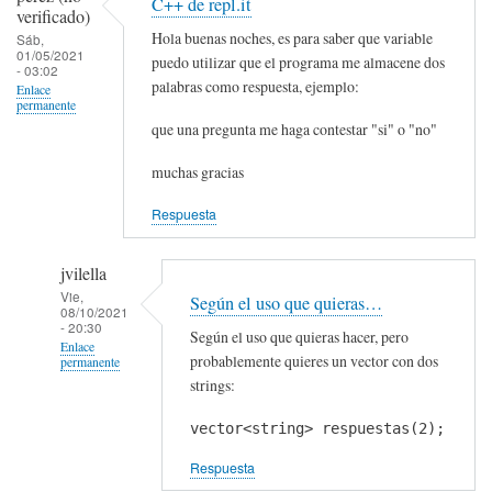
C++ de repl.it
verificado)
Hola buenas noches, es para saber que variable
Sáb,
01/05/2021
puedo utilizar que el programa me almacene dos
- 03:02
palabras como respuesta, ejemplo:
Enlace
permanente
que una pregunta me haga contestar "si" o "no"
muchas gracias
Respuesta
jvilella
Vie,
Según el uso que quieras…
08/10/2021
- 20:30
Según el uso que quieras hacer, pero
Enlace
probablemente quieres un vector con dos
permanente
strings:
En
respuesta
vector<string> respuestas(2);
a
Respuesta
C++