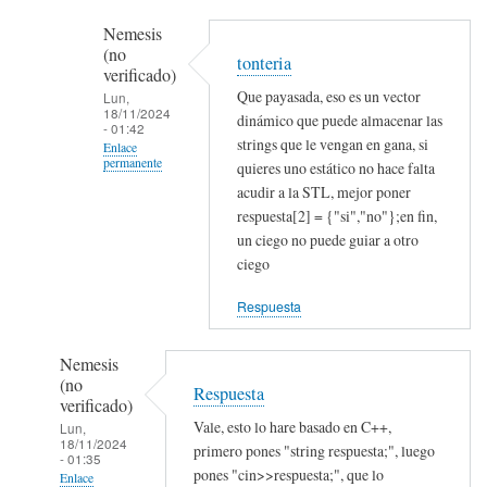
de
Nemesis
repl.it
(no
tonteria
por
verificado)
Daniel
Que payasada, eso es un vector
Lun,
18/11/2024
perez
dinámico que puede almacenar las
- 01:42
(no
strings que le vengan en gana, si
Enlace
permanente
verificado)
quieres uno estático no hace falta
acudir a la STL, mejor poner
En
respuesta[2] = {"si","no"};en fin,
respuesta
un ciego no puede guiar a otro
a
ciego
Según
el
Respuesta
uso
que
Nemesis
quieras…
(no
Respuesta
verificado)
por
Vale, esto lo hare basado en C++,
Lun,
jvilella
18/11/2024
primero pones "string respuesta;", luego
- 01:35
pones "cin>>respuesta;", que lo
Enlace