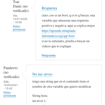
Tsar
Danic (no
Respuesta
verificado)
claro, eso es un bool, q es lo q buscas, una
Vie,
10/01/2025
variable que almacene una respuesta
- 19:58
positiva y negativa, aqui se explica mejor
Enlace
permanente
https://aprende.olimpiada-
informatica.org/cpp-bool
En
si no lo entiendes, prueba a buscar un
respuesta
videoo que lo explique
a
C++
Respuesta
de
repl.it
Pandavro
por
(no
No me sirvio
verificado)
Daniel
tengo una string que en el contenido tiene el
Sáb,
perez
15/05/2021
nombre de otra variable que quiero modificar
(no
- 15:42
Enlace
verificado)
String hola;
permanente
int nivel 1;