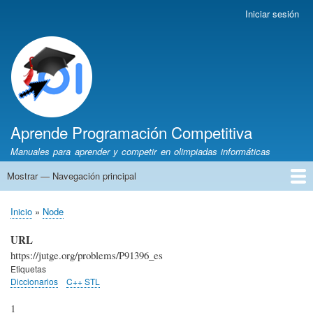
Pasar
Iniciar sesión
Menú
al
de
contenido
cuenta
principal
de
usuario
Aprende Programación Competitiva
Manuales para aprender y competir en olimpiadas informáticas
Mostrar — Navegación principal
Navegación
principal
Inicio
Python
C++
Algoritmia
Olimpiadas
Autores
Recomendaciones
Inicio
Node
Sobrescribir
enlaces
URL
de
https://jutge.org/problems/P91396_es
ayuda
Etiquetas
Diccionarios
C++ STL
a
la
1