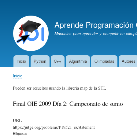
Menú
de
Aprende Programación 
cuenta
de
Manuales para aprender y competir en olimpi
usuario
Inicio
Python
C++
Algoritmia
Olimpiadas
Autores
Navegación
principal
Inicio
Sobrescribir
enlaces
Pueden ser resueltos usando la librería map de la STL
de
ayuda
Final OIE 2009 Día 2: Campeonato de sumo
a
la
URL
navegación
https://jutge.org/problems/P19521_es/statement
Etiquetas