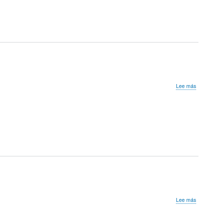
Sistemas-
L
sobre
Lee más
Clasificato
1
OIE
2010:
Cuadrado
sobre
Lee más
Final
OIE