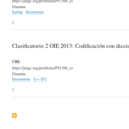
https://jutge.org/problems/P97568_es
Etiquetas
Sorting
Diccionarios
2
Clasificatorio 2 OIE 2013: Codificación con dicci
URL
https://jutge.org/problems/P91396_es
Etiquetas
Diccionarios
C++ STL
1