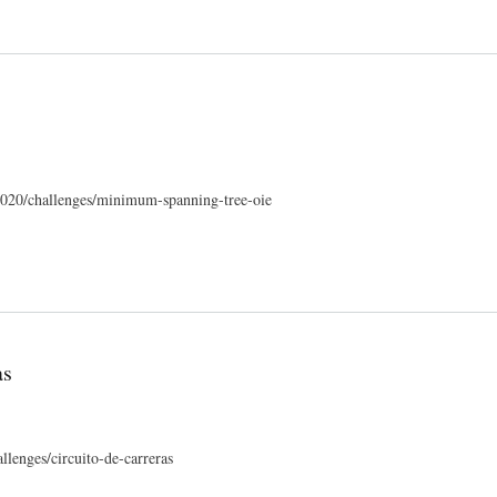
-2020/challenges/minimum-spanning-tree-oie
as
lenges/circuito-de-carreras