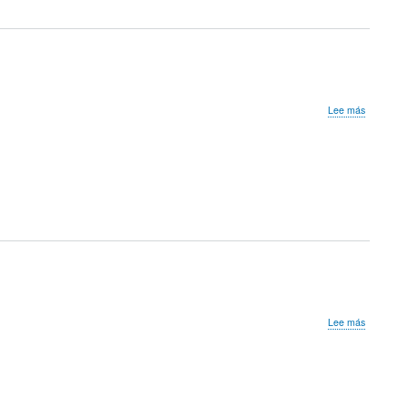
sobre
Lee más
Winter
Ptz
Camp
2021:
Cartesian
MST
sobre
Lee más
Grakn
Forces
E