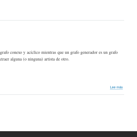
2018:
Circuito
de
carreras
grafo conexo y acíclico mientras que un grafo generador es un grafo
xtraer alguna (o ninguna) artista de otro.
sobre
Lee más
Minimum
Spanning
Tree