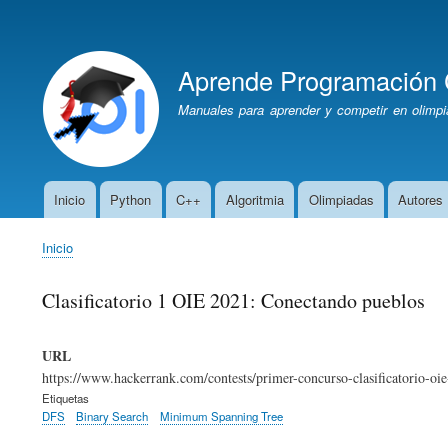
Menú
de
Aprende Programación 
cuenta
de
Manuales para aprender y competir en olimpi
usuario
Inicio
Python
C++
Algoritmia
Olimpiadas
Autores
Navegación
principal
Inicio
Sobrescribir
enlaces
Clasificatorio 1 OIE 2021: Conectando pueblos
de
ayuda
a
URL
la
https://www.hackerrank.com/contests/primer-concurso-clasificatorio-oi
navegación
Etiquetas
DFS
Binary Search
Minimum Spanning Tree