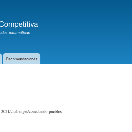
Pasar
al
contenido
Competitiva
principal
adas informáticas
Recomendaciones
e-2021/challenges/conectando-pueblos