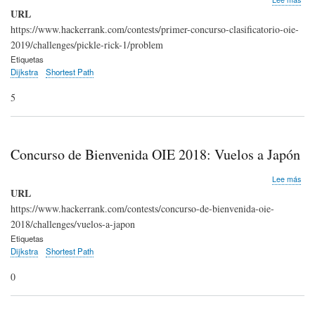
Clas
URL
1
https://www.hackerrank.com/contests/primer-concurso-clasificatorio-oie-
OIE
2019/challenges/pickle-rick-1/problem
201
Pick
Etiquetas
Rick
Dijkstra
Shortest Path
5
Concurso de Bienvenida OIE 2018: Vuelos a Japón
sob
Lee más
Con
URL
de
https://www.hackerrank.com/contests/concurso-de-bienvenida-oie-
Bie
2018/challenges/vuelos-a-japon
OIE
201
Etiquetas
Vue
Dijkstra
Shortest Path
a
Jap
0