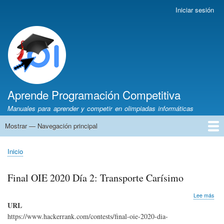
Pasar
Iniciar sesión
Menú
al
de
contenido
cuenta
principal
de
usuario
Aprende Programación Competitiva
Manuales para aprender y competir en olimpiadas informáticas
Mostrar — Navegación principal
Navegación
principal
Inicio
Python
C++
Algoritmia
Olimpiadas
Autores
Recomendaciones
Inicio
Sobrescribir
enlaces
Final OIE 2020 Día 2: Transporte Carísimo
de
ayuda
sob
Lee más
a
Fina
URL
OIE
la
https://www.hackerrank.com/contests/final-oie-2020-dia-
202