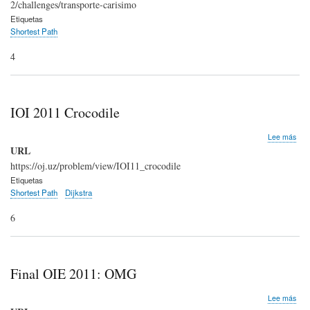
navegación
2/challenges/transporte-carisimo
Día
2:
Etiquetas
Tra
Shortest Path
Car
4
IOI 2011 Crocodile
sob
Lee más
IOI
URL
201
https://oj.uz/problem/view/IOI11_crocodile
Croc
Etiquetas
Shortest Path
Dijkstra
6
Final OIE 2011: OMG
sob
Lee más
Fina