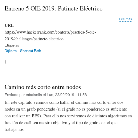
Entreno 5 OIE 2019: Patinete Eléctrico
sob
Lee más
Ent
URL
5
https://www.hackerrank.com/contests/practica-5-oie-
OIE
2019/challenges/patinete-electrico
201
Pati
Etiquetas
Eléc
Dijkstra
Shortest Path
1
Camino más corto entre nodos
Enviado por
mbalsells
el
Lun, 23/09/2019 - 11:58
En este capítulo veremos cómo hallar el camino más corto entre dos
nodos en un grafo ponderado (si el grafo no es ponderado es suficiente
con realizar un BFS). Para ello nos serviremos de distintos algoritmos en
función de cuál sea nuestro objetivo y el tipo de grafo con el que
trabajamos.