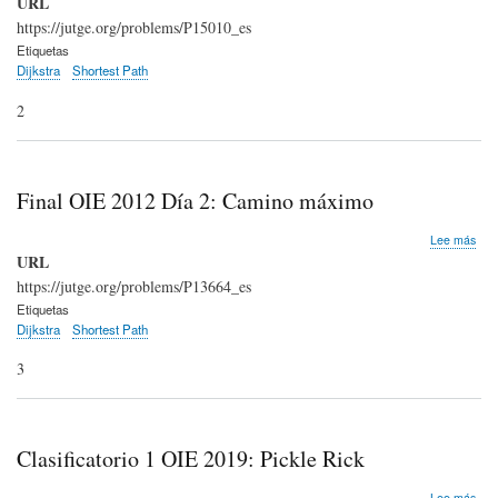
URL
OIE
https://jutge.org/problems/P15010_es
201
Etiquetas
OM
Dijkstra
Shortest Path
2
Final OIE 2012 Día 2: Camino máximo
sob
Lee más
Fina
URL
OIE
https://jutge.org/problems/P13664_es
201
Etiquetas
Día
Dijkstra
Shortest Path
2:
Cam
3
máx
Clasificatorio 1 OIE 2019: Pickle Rick
sob
Lee más