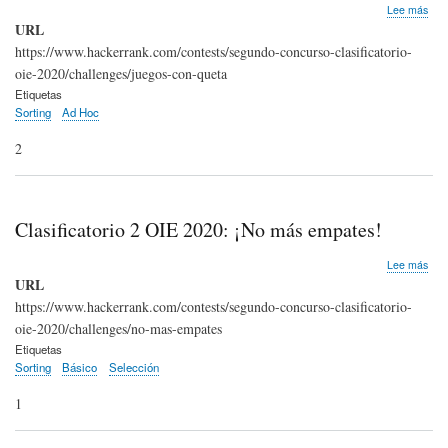
sob
Lee más
Clas
URL
2
https://www.hackerrank.com/contests/segundo-concurso-clasificatorio-
OIE
oie-2020/challenges/juegos-con-queta
202
Jue
Etiquetas
con
Sorting
Ad Hoc
Que
2
Clasificatorio 2 OIE 2020: ¡No más empates!
sob
Lee más
Clas
URL
2
https://www.hackerrank.com/contests/segundo-concurso-clasificatorio-
OIE
oie-2020/challenges/no-mas-empates
202
¡No
Etiquetas
más
Sorting
Básico
Selección
emp
1