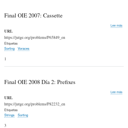
Final OIE 2007: Cassette
sob
Lee más
Fina
URL
OIE
https://jutge.org/problems/P65849_en
200
Etiquetas
Cas
Sorting
Voraces
1
Final OIE 2008 Día 2: Prefixes
sob
Lee más
Fina
URL
OIE
https://jutge.org/problems/P82232_en
200
Etiquetas
Día
Strings
Sorting
2:
Pref
3