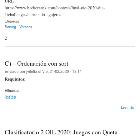
URL
OIE
https://www.hackerrank.com/contests/final-oie-2020-dia-
202
1/challenges/cubriendo-agujeros
Día
1:
Etiquetas
Cub
Sorting
Voraces
agu
2
C++ Ordenación con sort
Enviado por
jvilella
el
Vie, 21/02/2020 - 13:11
Requisitos:
Etiquetas
Sorting
sob
Lee más
C++
Ord
con
sort
Clasificatorio 2 OIE 2020: Juegos con Queta