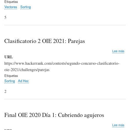
navegación
Etiquetas
Alin
Vectores
Sorting
5
Clasificatorio 2 OIE 2021: Parejas
sob
Lee más
Clas
URL
2
https://www.hackerrank.com/contests/segundo-concurso-clasificatorio-
OIE
oie-2021/challenges/parejas
202
Par
Etiquetas
Sorting
Ad Hoc
2
Final OIE 2020 Día 1: Cubriendo agujeros
sob
Lee más
Fina