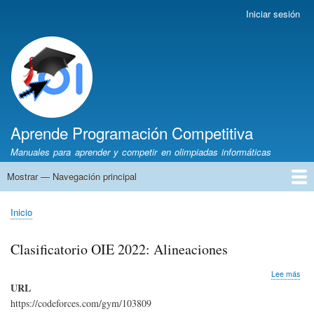
Pasar
Iniciar sesión
Menú
al
de
contenido
cuenta
principal
de
usuario
Aprende Programación Competitiva
Manuales para aprender y competir en olimpiadas informáticas
Mostrar — Navegación principal
Navegación
principal
Inicio
Python
C++
Algoritmia
Olimpiadas
Autores
Recomendaciones
Inicio
Sobrescribir
enlaces
Clasificatorio OIE 2022: Alineaciones
de
ayuda
sob
Lee más
a
Clas
URL
OIE
la
https://codeforces.com/gym/103809
202