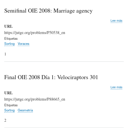
Semifinal OIE 2008: Marriage agency
sob
Lee más
Semi
URL
OIE
https://jutge.org/problems/P50538_en
200
Etiquetas
Mar
Sorting
Voraces
age
1
Final OIE 2008 Día 1: Velociraptors 301
sob
Lee más
Fina
URL
OIE
https://jutge.org/problems/P88665_en
200
Etiquetas
Día
Sorting
Geometría
1:
Velo
2
301