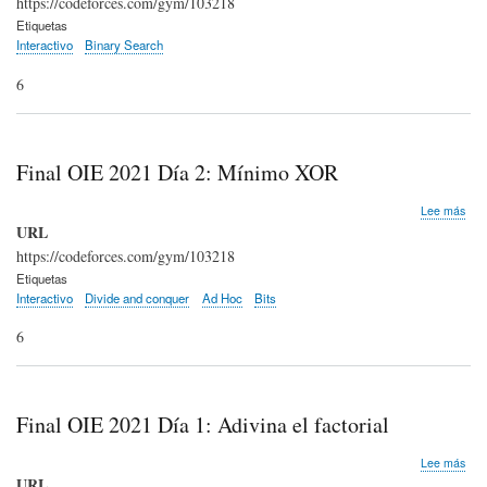
https://codeforces.com/gym/103218
202
Etiquetas
Día
Interactivo
Binary Search
2:
Cab
6
y
esc
Final OIE 2021 Día 2: Mínimo XOR
sob
Lee más
Fina
URL
OIE
https://codeforces.com/gym/103218
202
Etiquetas
Día
Interactivo
Divide and conquer
Ad Hoc
Bits
2:
Mín
6
XO
Final OIE 2021 Día 1: Adivina el factorial
sob
Lee más
Fina
URL