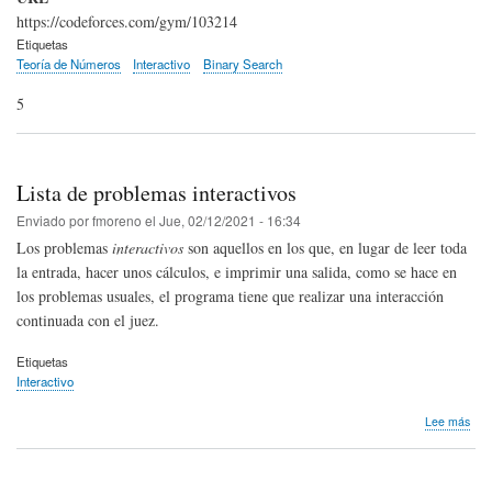
OIE
https://codeforces.com/gym/103214
202
Etiquetas
Día
Teoría de Números
Interactivo
Binary Search
1:
Adiv
5
el
fact
Lista de problemas interactivos
Enviado por
fmoreno
el
Jue, 02/12/2021 - 16:34
Los problemas
interactivos
son aquellos en los que, en lugar de leer toda
la entrada, hacer unos cálculos, e imprimir una salida, como se hace en
los problemas usuales, el programa tiene que realizar una interacción
continuada con el juez.
Etiquetas
Interactivo
sob
Lee más
List
de
pro