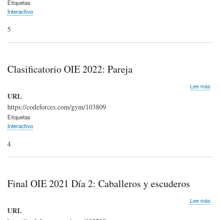
navegación
Etiquetas
Día
Interactivo
1:
MC
5
Clasificatorio OIE 2022: Pareja
sob
Lee más
Clas
URL
OIE
https://codeforces.com/gym/103809
202
Etiquetas
Par
Interactivo
4
Final OIE 2021 Día 2: Caballeros y escuderos
sob
Lee más
Fina
URL
OIE