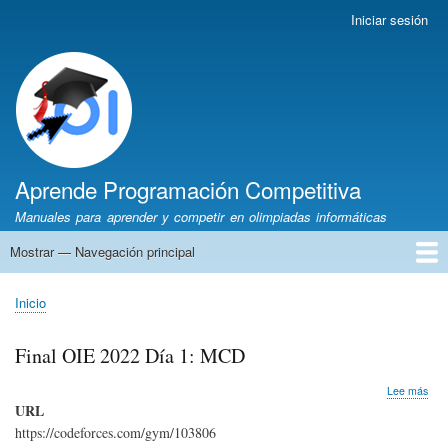
Pasar
Iniciar sesión
Menú
al
de
contenido
cuenta
principal
de
usuario
Aprende Programación Competitiva
Manuales para aprender y competir en olimpiadas informáticas
Mostrar — Navegación principal
Navegación
principal
Inicio
Python
C++
Algoritmia
Olimpiadas
Autores
Recomendaciones
Inicio
Sobrescribir
enlaces
Final OIE 2022 Día 1: MCD
de
ayuda
sob
Lee más
a
Fina
URL
OIE
la
https://codeforces.com/gym/103806
202