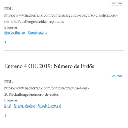
sob
Lee más
Clas
URL
2
https://www.hackerrank.com/contests/segundo-concurso-clasificatorio-
OIE
oie-2020/challenges/celdas-separadas
202
Cel
Etiquetas
sep
Grafos Básico
Combinatoria
3
Entreno 4 OIE 2019: Número de Erdős
sob
Lee más
Ent
URL
4
https://www.hackerrank.com/contests/practica-4-oie-
OIE
2019/challenges/numero-de-erdos
201
Núm
Etiquetas
de
BFS
Grafos Básico
Graph Traversal
Erd
1