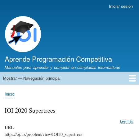
Pasar
Iniciar sesión
Menú
al
de
contenido
cuenta
principal
de
usuario
Aprende Programación Competitiva
Manuales para aprender y competir en olimpiadas informáticas
Mostrar — Navegación principal
Navegación
principal
Inicio
Python
C++
Algoritmia
Olimpiadas
Autores
Recomendaciones
Inicio
Sobrescribir
enlaces
IOI 2020 Supertrees
de
ayuda
sob
Lee más
a
IOI
URL
202
la
https://oj.uz/problem/view/IOI20_supertrees
Sup