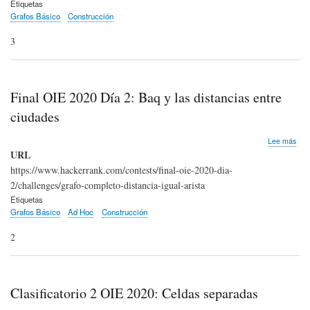
navegación
Etiquetas
Grafos Básico
Construcción
3
Final OIE 2020 Día 2: Baq y las distancias entre
ciudades
sob
Lee más
Fina
URL
OIE
https://www.hackerrank.com/contests/final-oie-2020-dia-
202
2/challenges/grafo-completo-distancia-igual-arista
Día
2:
Etiquetas
Baq
Grafos Básico
Ad Hoc
Construcción
y
las
2
dist
entr
ciu
Clasificatorio 2 OIE 2020: Celdas separadas