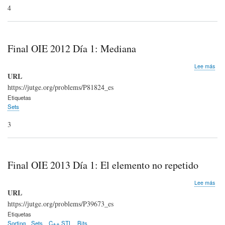
4
con
núm
Final OIE 2012 Día 1: Mediana
sob
Lee más
Fina
URL
OIE
https://jutge.org/problems/P81824_es
201
Etiquetas
Día
Sets
1:
Med
3
Final OIE 2013 Día 1: El elemento no repetido
sob
Lee más
Fina
URL
OIE
https://jutge.org/problems/P39673_es
201
Etiquetas
Día
Sorting
Sets
C++ STL
Bits
1: