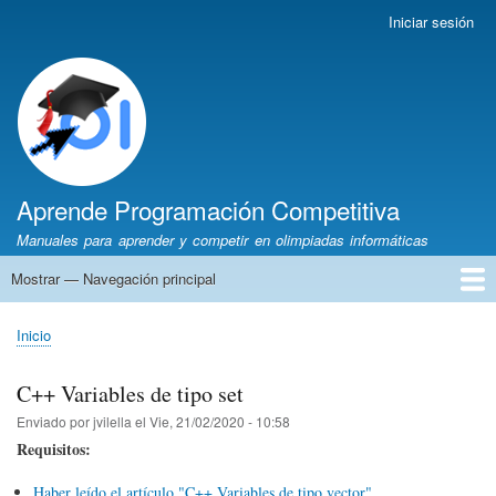
Pasar
Iniciar sesión
Menú
al
de
contenido
cuenta
principal
de
usuario
Aprende Programación Competitiva
Manuales para aprender y competir en olimpiadas informáticas
Mostrar — Navegación principal
Navegación
principal
Inicio
Python
C++
Algoritmia
Olimpiadas
Autores
Recomendaciones
Inicio
Sobrescribir
enlaces
C++ Variables de tipo set
de
Enviado por
jvilella
el
Vie, 21/02/2020 - 10:58
ayuda
Requisitos:
a
la
Haber leído el artículo "C++ Variables de tipo vector"