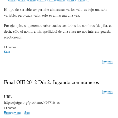
navegación
El tipo de variable
set
permite almacenar varios valores bajo una sola
variable, pero cada valor sólo se almacena una vez.
Por ejemplo, si queremos saber cuales son todos los nombres (de pila, es
decir, sólo el nombre, sin apellidos) de una clase no nos interesa guardar
repeticiones.
Etiquetas
Sets
sob
Lee más
C++
Vari
de
tipo
Final OIE 2012 Día 2: Jugando con números
set
sob
Lee más
Fina
URL
OIE
https://jutge.org/problems/P26716_es
201
Etiquetas
Día
Recursividad
Sets
2:
Jug